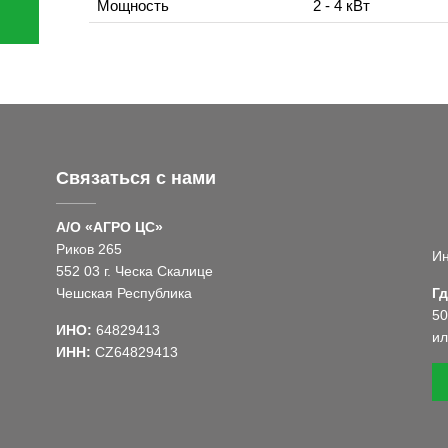
Мощность
2 - 4 кВт
Связаться с нами
А/О «АГРО ЦС»
Риков 265
Ин
552 03 г. Ческа Скалицe
Чешская Республика
Гд
50
ИНО:
64829413
ил
ИНН:
CZ64829413