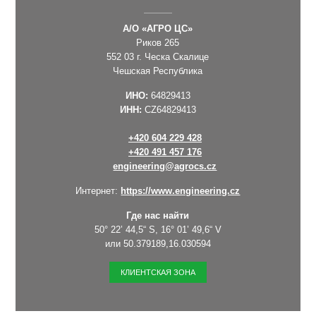
А/О «АГРО ЦС»
Риков 265
552 03 г. Ческа Скалицe
Чешская Республика
ИНО:
64829413
ИНН:
CZ64829413
+420 604 229 428
+420 491 457 176
engineering@agrocs.cz
Интернет:
https://www.engineering.cz
Где нас найти
50° 22’ 44,5“ S, 16° 01’ 49,6“ V
или 50.379189,16.030594
КЛИЕНТСКАЯ ЗОНА