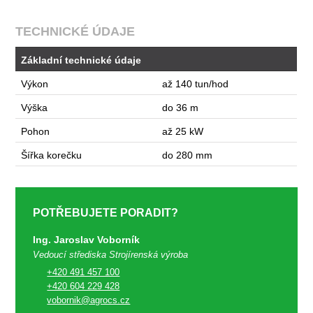
TECHNICKÉ ÚDAJE
Základní technické údaje
Výkon
až 140 tun/hod
Výška
do 36 m
Pohon
až 25 kW
Šířka korečku
do 280 mm
POTŘEBUJETE PORADIT?
Ing. Jaroslav Voborník
Vedoucí střediska Strojírenská výroba
+420 491 457 100
+420 604 229 428
vobornik@agrocs.cz