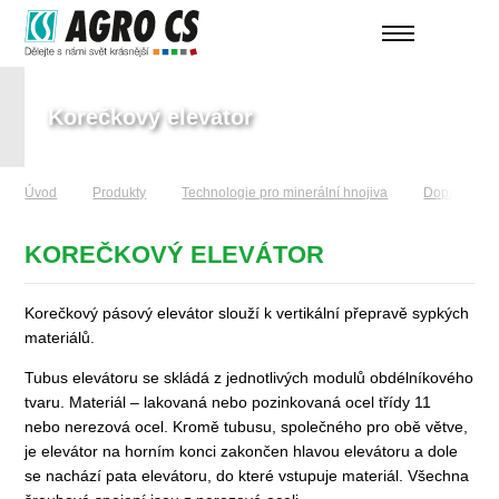
Korečkový elevátor
Úvod
Produkty
Technologie pro minerální hnojivа
Dopravní ce
KOREČKOVÝ ELEVÁTOR
Korečkový pásový elevátor slouží k vertikální přepravě sypkých
materiálů.
Tubus elevátoru se skládá z jednotlivých modulů obdélníkového
tvaru. Materiál – lakovaná nebo pozinkovaná ocel třídy 11
nebo nerezová ocel. Kromě tubusu, společného pro obě větve,
je elevátor na horním konci zakončen hlavou elevátoru a dole
se nachází pata elevátoru, do které vstupuje materiál. Všechna