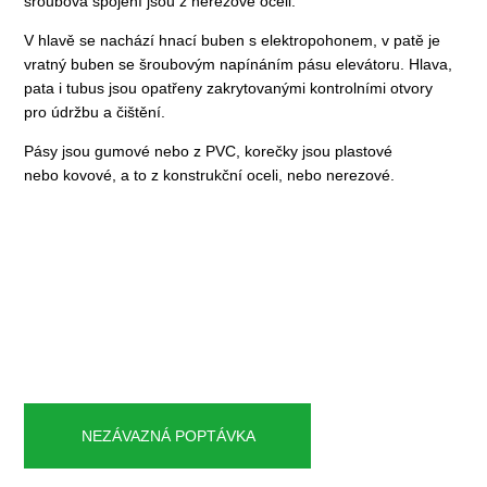
šroubová spojení jsou z nerezové oceli.
V hlavě se nachází hnací buben s elektropohonem, v patě je
vratný buben se šroubovým napínáním pásu elevátoru. Hlava,
pata i tubus jsou opatřeny zakrytovanými kontrolními otvory
pro údržbu a čištění.
Pásy jsou gumové nebo z PVC, korečky jsou plastové
nebo kovové, a to z konstrukční oceli, nebo nerezové.
NEZÁVAZNÁ POPTÁVKA